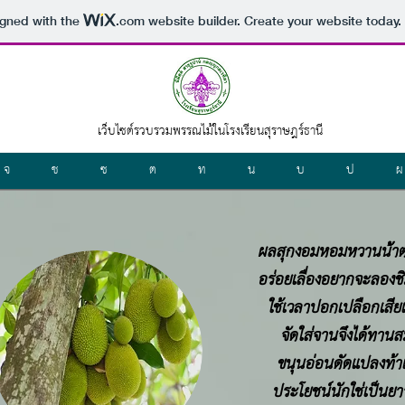
igned with the
.com
website builder. Create your website today.
เว็บไซต์รวบรวมพรรณไม้
ในโรงเรียนสุราษฎร์ธานี
จ
ช
ซ
ต
ท
น
บ
ป
ผ
ผลสุกงอมหอมหวานน้้าต
อร่อยเลื่องอยากจะลอง
ใช้เวลาปอกเปลือกเสีย
จัดใส่จานจึงได้ทานส
ขนุนอ่อนดัดแปลงท้า
ประโยชน์นักใช่เป็นยาร