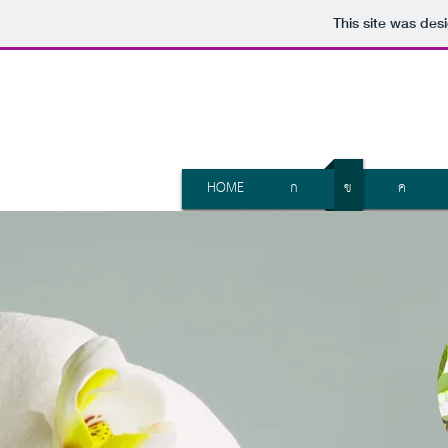
This site was des
HOME
ก
ข
ค