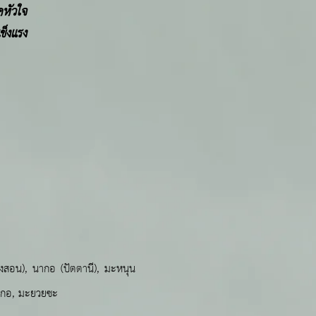
คหัวใจ
ข็งแรง
องสอน), นากอ (ปัตตานี), มะหนุน
,นากอ, มะยวยซะ