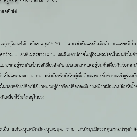
ุราษฎร์ธานี
: บริเวณหลังอาคาร 7
ในเอเชียใต้
ใหญ่อยู่ในวงศ์เดียวกับสาเกสูง15-30 เมตรลำต้นและกิ่งเมื่อมีบาดแผลจะมีน้ำย
นาดกว้าง5-8 เซนติเมตรยาว10-15 เซนติเมตรปลายใบทู่ถึงแหลมโคนใบมนผิวในด้าน
แยกเพศอยู่รวมกันเป็นช่อสีเขียวอัดกันแน่นแยกเพศแต่อยู่บนต้นเดียวกันช่อดอก
มียเป็นแท่งกลมยาวออกตามลำต้นหรือกิ่งใหญ่เมื่อติดผลดอกทั้งช่อจะเจริญร่วม
ผลดิบเปลือกสีเขียวหนามทู่ถ้ากรีดเปลือกจะมียางเหนียวเมื่อแก่เปลือกสีน้
สีเหลืองไว้เมล็ดอยู่ในยวง
อดเย็น (แก่นขนุนหนังหรือขนุนละมุด, ราก, แก่น)ขนุนมีสรรพคุณช่วยบำรุงกำลังชูห