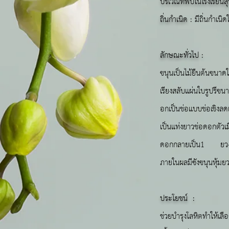
บริเวณที่พบในโรงเรียนส
ถิ่นกำเนิด
: มีถิ่นกำเนิด
ลักษณะทั่วไป :
ขนุนเป็นไม้ยืนต้นขนาด
เรียงสลับแผ่นใบรูปรีข
อกเป็นช่อแบบช่อเชิงลด
เป็นแท่งยาวช่อดอกตัวเ
ดอกกลายเป็น1 ยวงในผล
ภายในผลมีซังขนุนหุ้มยวง
ประโยชน์
:
ช่วยบำรุงโลหิตทำให้เลื