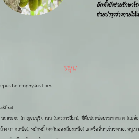
อีกทั้งยังช่วยรักษาโร
ช่วยบำรุงร่างกายให้เเ
ขนุน
carpus heterophyllus Lam.
Jakfruit
ี), นะยวยซะ (กาญจนบุรี), เนน (นครราชสีมา), ซีคึยปะหน่อยหมากกลาง (แม่ฮ่
ล้าง (ภาคเหนือ), หมักหมี้ (ตะวันอองเฉียงเหนือ) และชื่ออื่นๆเช่นขะเนอ, ขนู