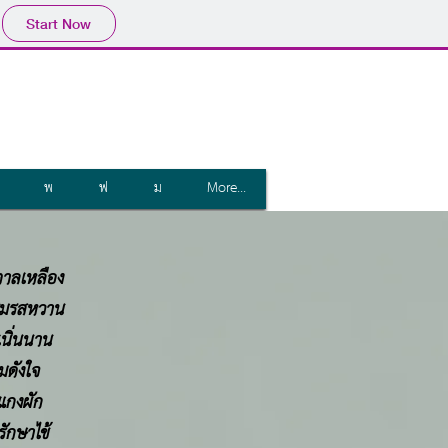
Start Now
พ
ฟ
ม
More...
าลเหลือง
ชิมรสหวาน
เนิ่นนาน
มดังใจ
แกงผัก
ักษาไข้